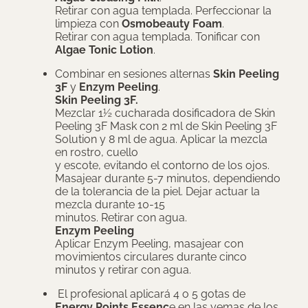
Retirar con agua templada. Perfeccionar la
limpieza con
Osmobeauty Foam
.
Retirar con agua templada. Tonificar con
Algae Tonic Lotion
.
Combinar en sesiones alternas
Skin Peeling
3F
y
Enzym Peeling
.
Skin Peeling 3F.
Mezclar 1½ cucharada dosificadora de Skin
Peeling 3F Mask con 2 ml de Skin Peeling 3F
Solution y 8 ml de agua. Aplicar la mezcla
en rostro, cuello
y escote, evitando el contorno de los ojos.
Masajear durante 5-7 minutos, dependiendo
de la tolerancia de la piel. Dejar actuar la
mezcla durante 10-15
minutos. Retirar con agua.
Enzym Peeling
Aplicar Enzym Peeling, masajear con
movimientos circulares durante cinco
minutos y retirar con agua.
El profesional aplicará 4 o 5 gotas de
Energy Points Essenc
e en las yemas de los