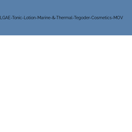
LGAE-Tonic-Lotion-Marine-&-Thermal-Tegoder-Cosmetics-MOV