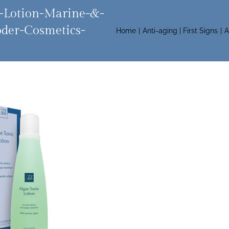
-Lotion-Marine-&-
der-Cosmetics-
Home
Anti-aging | First Signs
A