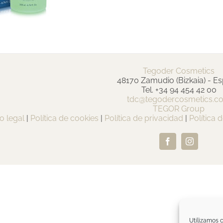
Tegoder Cosmetics
48170 Zamudio (Bizkaia) - E
Tel. +34 94 454 42 00
tdc@tegodercosmetics.c
TEGOR Group
o legal
|
Política de cookies
|
Política de privacidad
|
Política 
Facebook
Instagram
Utilizamos c