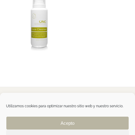
Tegoder Cosmetics
48170 Zamudio (Bizkaia) - España
Utilizamos cookies para optimizar nuestro sitio web y nuestro servicio.
Tel. +34 94 454 42 00
tdc@tegodercosmetics.com
TEGOR Group
Acepto
Aviso legal
|
Política de cookies
|
Política de
privacidad
|
Política de privacidad RRSS
|
ÁREA