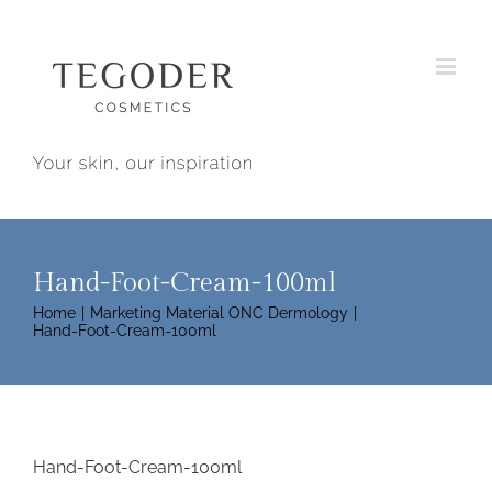
Skip
to
content
Hand-Foot-Cream-100ml
Home
Marketing Material ONC Dermology
Hand-Foot-Cream-100ml
Hand-Foot-Cream-100ml