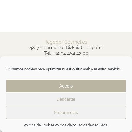
Tegoder Cosmetics
48170 Zamudio (Bizkaia) - España
Tel. +34 94 454 42 00
tdc@tegodercosmetics.com
TEGOR Group
Utilizamos cookies para optimizar nuestro sitio web y nuestro servicio.
Aviso legal
|
Política de cookies
|
Política de
privacidad
|
Política de privacidad RRSS
|
ÁREA
PROFESIONAL
Acepto
Descartar
Facebook
Instagram
Preferencias
Política de Cookies
Política de privacidad
Aviso Legal