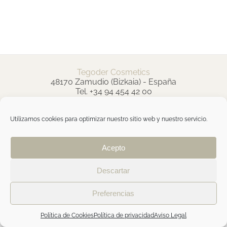
Tegoder Cosmetics
48170 Zamudio (Bizkaia) - España
Tel. +34 94 454 42 00
tdc@tegodercosmetics.com
TEGOR Group
Utilizamos cookies para optimizar nuestro sitio web y nuestro servicio.
Aviso legal
|
Política de cookies
|
Política de
privacidad
|
Política de privacidad RRSS
|
ÁREA
PROFESIONAL
Acepto
Descartar
Facebook
Instagram
Preferencias
Política de Cookies
Política de privacidad
Aviso Legal