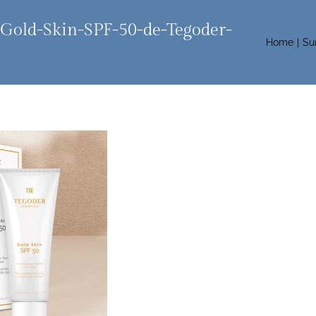
Gold-Skin-SPF-50-de-Tegoder-
Home
Su