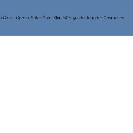
n Care
Crema-Solar-Gold-Skin-SPF-50-de-Tegoder-Cosmetics