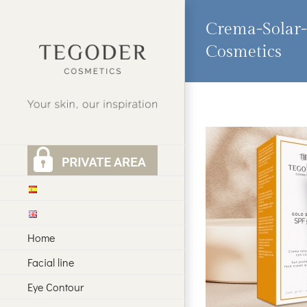
Skip
to
Crema-Solar-
content
Cosmetics
Home
Facial line
Eye Contour