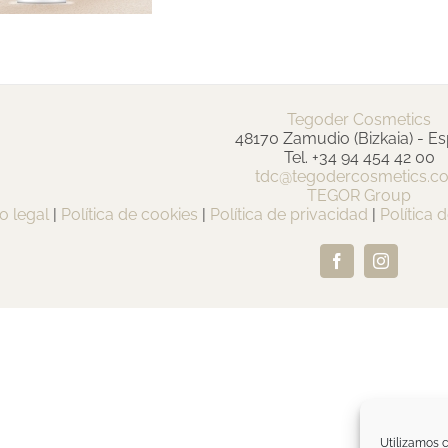
Tegoder Cosmetics
48170 Zamudio (Bizkaia) - E
Tel. +34 94 454 42 00
tdc@tegodercosmetics.c
TEGOR Group
o legal
|
Política de cookies
|
Política de privacidad
|
Política 
Facebook
Instagram
Utilizamos c