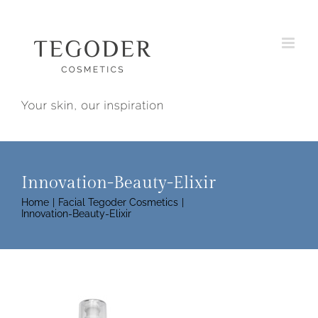
Skip
to
content
Innovation-Beauty-Elixir
Home
Facial Tegoder Cosmetics
Innovation-Beauty-Elixir