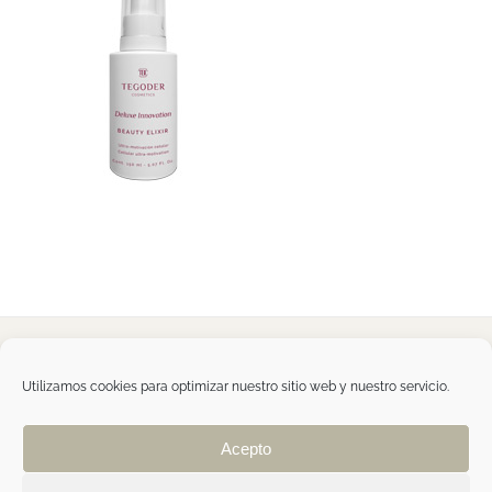
Tegoder Cosmetics
48170 Zamudio (Bizkaia) - España
Utilizamos cookies para optimizar nuestro sitio web y nuestro servicio.
Tel. +34 94 454 42 00
tdc@tegodercosmetics.com
TEGOR Group
Acepto
Aviso legal
|
Política de cookies
|
Política de
privacidad
|
Política de privacidad RRSS
|
ÁREA