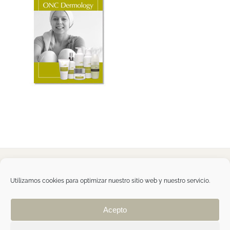
Tegoder Cosmetics
48170 Zamudio (Bizkaia) - España
Utilizamos cookies para optimizar nuestro sitio web y nuestro servicio.
Tel. +34 94 454 42 00
tdc@tegodercosmetics.com
TEGOR Group
Acepto
Aviso legal
|
Política de cookies
|
Política de
privacidad
|
Política de privacidad RRSS
|
ÁREA