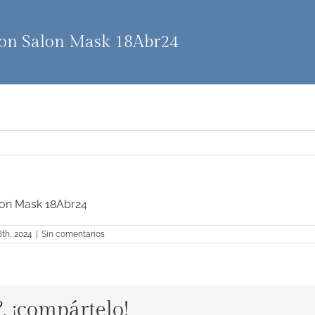
ion Salon Mask 18Abr24
lon Mask 18Abr24
8th, 2024
|
Sin comentarios
?, ¡compártelo!