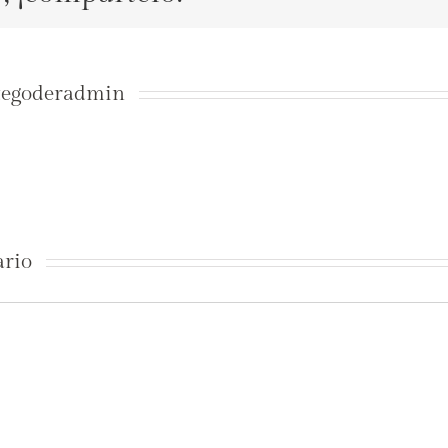
tegoderadmin
ario