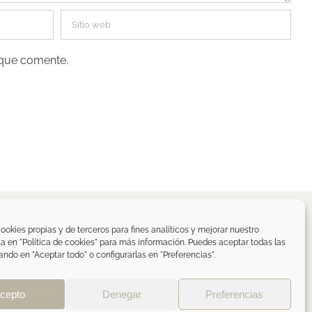
 que comente.
spaña
ookies propias y de terceros para fines analíticos y mejorar nuestro
ica en "Política de cookies" para más información. Puedes aceptar todas las
om
ando en "Aceptar todo" o configurarlas en "Preferencias".
de privacidad RRSS
|
ÁREA PROFESIONAL
cepto
Denegar
Preferencias