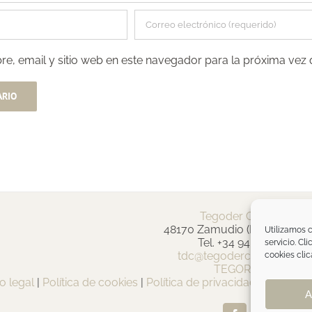
e, email y sitio web en este navegador para la próxima vez
Tegoder Cosmetics
48170 Zamudio (Bizkaia) - E
Utilizamos c
Tel. +34 94 454 42 00
servicio. Cl
tdc@tegodercosmetics.c
cookies clic
TEGOR Group
o legal
|
Política de cookies
|
Política de privacidad
|
Política 
A