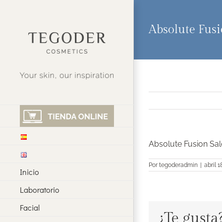
Saltar
al
contenido
Absolute Fus
Absolute Fusion Sa
Por
tegoderadmin
|
abril 1
Inicio
Laboratorio
Facial
¿Te gusta