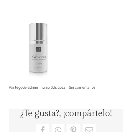
Por
tegoderadmin
|
junio 6th, 2022
|
Sin comentarios
¿Te gusta?, ¡compártelo!