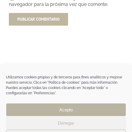
navegador para la próxima vez que comente.
Utilizamos cookies propias y de terceros para fines analíticos y mejorar
nuestro servicio. Clica en "Política de cookies" para más información.
Tegoder Cosmetics
Puedes aceptar todas las cookies clicando en "Aceptar todo" o
48170 Zamudio (Bizkaia) - España
configurarlas en "Preferencias".
Tel. +34 94 454 42 00
tdc@tegodercosmetics.com
TEGOR Group
Acepto
Aviso legal
|
Política de cookies
|
Política de
privacidad
|
Política de privacidad RRSS
|
ÁREA
Denegar
PROFESIONAL