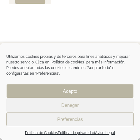
Tegoder Cosmetics
Utilizamos cookies propias y de terceros para fines analíticos y mejorar
48170 Zamudio (Bizkaia) - España
nuestro servicio. Clica en "Política de cookies" para más información.
Tel. +34 94 454 42 00
Puedes aceptar todas las cookies clicando en "Aceptar todo" o
tdc@tegodercosmetics.com
configurarlas en "Preferencias".
TEGOR Group
Aviso legal
|
Política de cookies
|
Política de
privacidad
|
Política de privacidad RRSS
|
ÁREA
Acepto
PROFESIONAL
Denegar
Facebook
Instagram
Preferencias
Política de Cookies
Política de privacidad
Aviso Legal