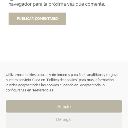
navegador para la próxima vez que comente.
Utilizamos cookies propias y de terceros para fines analíticos y mejorar
nuestro servicio. Clica en "Política de cookies" para más información.
Tegoder Cosmetics
Puedes aceptar todas las cookies clicando en "Aceptar todo" o
48170 Zamudio (Bizkaia) - España
configurarlas en "Preferencias".
Tel. +34 94 454 42 00
tdc@tegodercosmetics.com
TEGOR Group
Acepto
Aviso legal
|
Política de cookies
|
Política de
privacidad
|
Política de privacidad RRSS
|
ÁREA
Denegar
PROFESIONAL