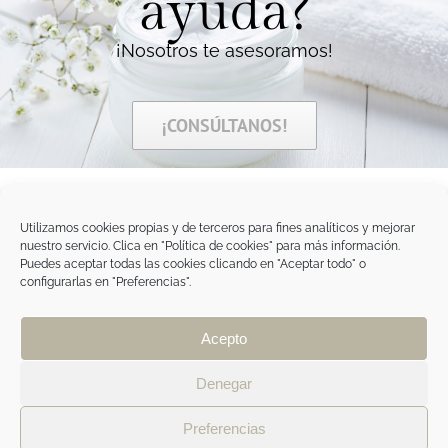
ayuda?
¡Nosotros te asesoramos!
¡CONSÚLTANOS!
Utilizamos cookies propias y de terceros para fines analíticos y mejorar
nuestro servicio. Clica en "Política de cookies" para más información.
Tegoder Cosmetics
Puedes aceptar todas las cookies clicando en "Aceptar todo" o
48170 Zamudio (Bizkaia) - España
configurarlas en "Preferencias".
Tel. +34 94 454 42 00
tdc@tegodercosmetics.com
TEGOR Group
Acepto
Aviso legal
|
Política de cookies
|
Política de
privacidad
|
Política de privacidad RRSS
|
ÁREA
Denegar
PROFESIONAL
Preferencias