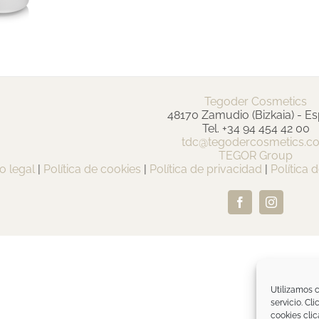
Tegoder Cosmetics
48170 Zamudio (Bizkaia) - E
Tel. +34 94 454 42 00
tdc@tegodercosmetics.c
TEGOR Group
o legal
|
Política de cookies
|
Política de privacidad
|
Política 
Facebook
Instagram
Utilizamos c
servicio. Cl
cookies clic