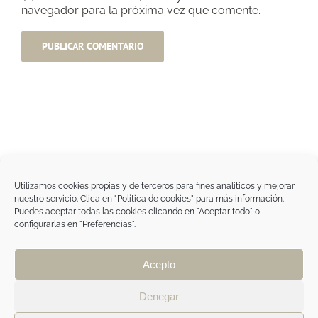
navegador para la próxima vez que comente.
Utilizamos cookies propias y de terceros para fines analíticos y mejorar
nuestro servicio. Clica en "Política de cookies" para más información.
Tegoder Cosmetics
Puedes aceptar todas las cookies clicando en "Aceptar todo" o
48170 Zamudio (Bizkaia) - España
configurarlas en "Preferencias".
Tel. +34 94 454 42 00
tdc@tegodercosmetics.com
TEGOR Group
Acepto
Aviso legal
|
Política de cookies
|
Política de
privacidad
|
Política de privacidad RRSS
|
ÁREA
Denegar
PROFESIONAL