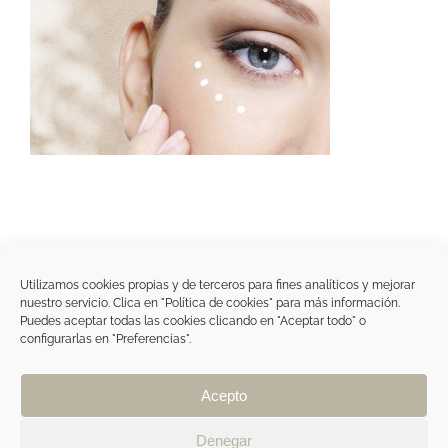
Utilizamos cookies propias y de terceros para fines analíticos y mejorar
nuestro servicio. Clica en "Política de cookies" para más información.
Tegoder Cosmetics
Puedes aceptar todas las cookies clicando en "Aceptar todo" o
48170 Zamudio (Bizkaia) - España
configurarlas en "Preferencias".
Tel. +34 94 454 42 00
tdc@tegodercosmetics.com
TEGOR Group
Acepto
Aviso legal
|
Política de cookies
|
Política de
privacidad
|
Política de privacidad RRSS
|
ÁREA
Denegar
PROFESIONAL