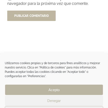
navegador para la próxima vez que comente.
Utilizamos cookies propias y de terceros para fines analíticos y mejorar
nuestro servicio. Clica en "Política de cookies" para más información.
Tegoder Cosmetics
Puedes aceptar todas las cookies clicando en "Aceptar todo" o
48170 Zamudio (Bizkaia) - España
configurarlas en "Preferencias".
Tel. +34 94 454 42 00
tdc@tegodercosmetics.com
TEGOR Group
Acepto
Aviso legal
|
Política de cookies
|
Política de
privacidad
|
Política de privacidad RRSS
|
ÁREA
Denegar
PROFESIONAL