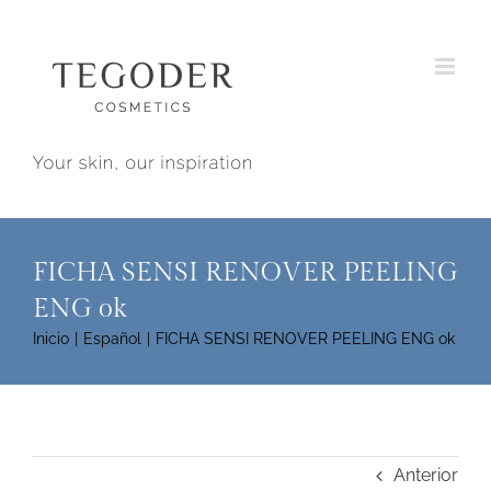
Saltar
al
contenido
FICHA SENSI RENOVER PEELING
ENG ok
Inicio
Español
FICHA SENSI RENOVER PEELING ENG ok
Anterior