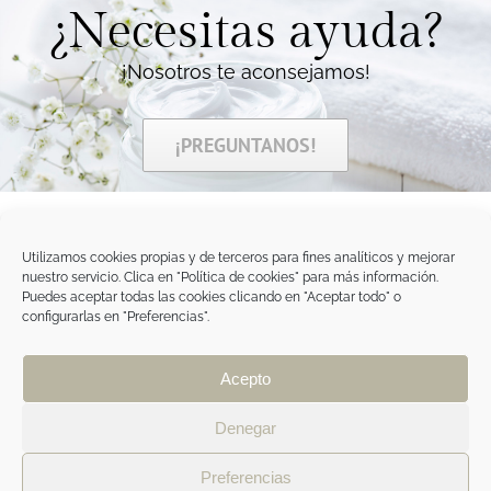
¿Necesitas ayuda?
¡Nosotros te aconsejamos!
¡PREGUNTANOS!
Utilizamos cookies propias y de terceros para fines analíticos y mejorar
nuestro servicio. Clica en "Política de cookies" para más información.
Tegoder Cosmetics
Puedes aceptar todas las cookies clicando en "Aceptar todo" o
48170 Zamudio (Bizkaia) - España
configurarlas en "Preferencias".
Tel. +34 94 454 42 00
tdc@tegodercosmetics.com
TEGOR Group
Acepto
Aviso legal
|
Política de cookies
|
Política de
privacidad
|
Política de privacidad RRSS
|
ÁREA
Denegar
PROFESIONAL
Preferencias