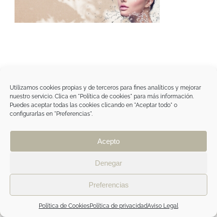
Utilizamos cookies propias y de terceros para fines analíticos y mejorar
nuestro servicio. Clica en "Política de cookies" para más información.
Tegoder Cosmetics
Puedes aceptar todas las cookies clicando en "Aceptar todo" o
48170 Zamudio (Bizkaia) - España
configurarlas en "Preferencias".
Tel. +34 94 454 42 00
tdc@tegodercosmetics.com
TEGOR Group
Acepto
Aviso legal
|
Política de cookies
|
Política de
privacidad
|
Política de privacidad RRSS
|
ÁREA
PROFESIONAL
Denegar
Preferencias
Facebook
Instagram
Política de Cookies
Política de privacidad
Aviso Legal