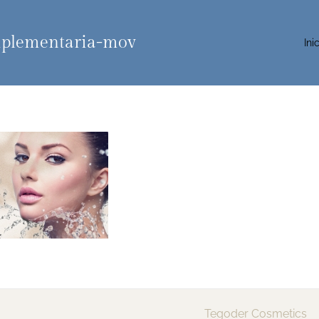
mplementaria-mov
Ini
Tegoder Cosmetics