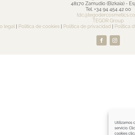
48170 Zamudio (Bizkaia) - E
Tel. +34 94 454 42 00
tdc@tegodercosmetics.c
TEGOR Group
o legal
|
Política de cookies
|
Política de privacidad
|
Política 
Facebook
Instagram
Utilizamos c
servicio. Cl
cookies clic