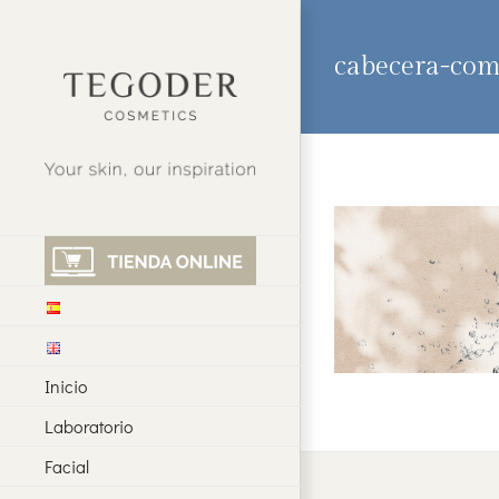
Saltar
al
contenido
cabecera-co
Inicio
Laboratorio
Facial