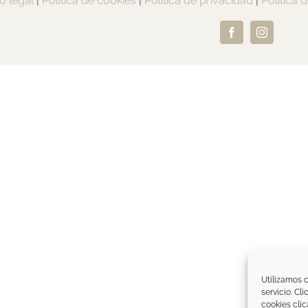
o legal
|
Política de cookies
|
Política de privacidad
|
Política 
Facebook
Instagram
Utilizamos c
servicio. Cl
cookies clic