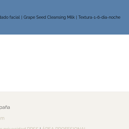
dado facial
Grape Seed Cleansing Milk
Textura-1-6-dia-noche
spaña
om