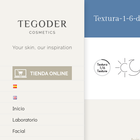
Saltar
al
contenido
Textura-1-6-
Inicio
Laboratorio
Facial