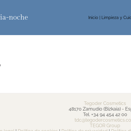
dia-noche
Inicio
Limpieza y Cui
Tegoder Cosmetics
48170 Zamudio (Bizkaia) - E
Tel. +34 94 454 42 00
tdc@tegodercosmetics.c
TEGOR Group