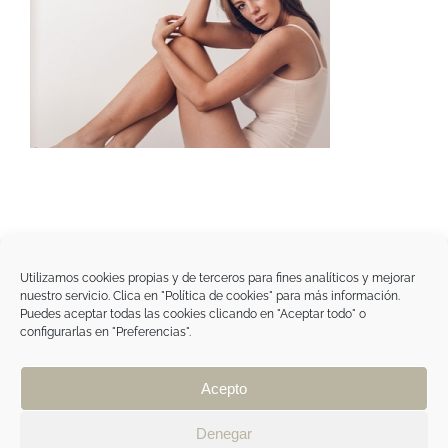
Utilizamos cookies propias y de terceros para fines analíticos y mejorar
nuestro servicio. Clica en "Política de cookies" para más información.
Tegoder Cosmetics
Puedes aceptar todas las cookies clicando en "Aceptar todo" o
48170 Zamudio (Bizkaia) - España
configurarlas en "Preferencias".
Tel. +34 94 454 42 00
tdc@tegodercosmetics.com
TEGOR Group
Acepto
Aviso legal
|
Política de cookies
|
Política de
privacidad
|
Política de privacidad RRSS
|
ÁREA
Denegar
PROFESIONAL