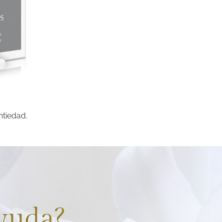
ntiedad.
ayuda?