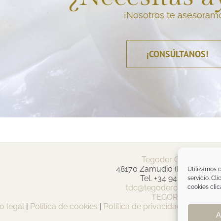
¡Nosotros te asesoram
¡CONSÚLTANOS!
Tegoder Cosmetics
48170 Zamudio (Bizkaia) - E
Utilizamos c
Tel. +34 94 454 42 00
servicio. Cl
tdc@tegodercosmetics.c
cookies clic
TEGOR Group
o legal
|
Política de cookies
|
Política de privacidad
|
Política 
A