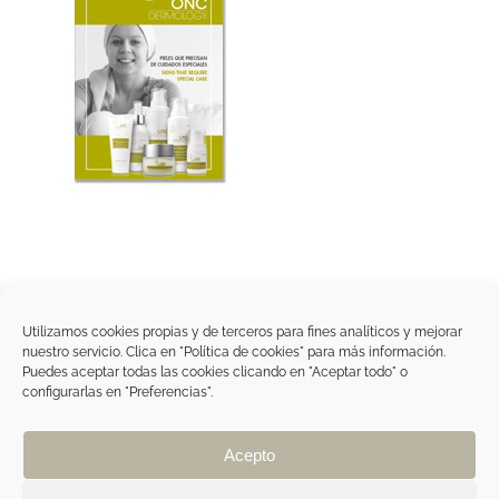
Utilizamos cookies propias y de terceros para fines analíticos y mejorar
nuestro servicio. Clica en "Política de cookies" para más información.
Tegoder Cosmetics
Puedes aceptar todas las cookies clicando en "Aceptar todo" o
48170 Zamudio (Bizkaia) - España
configurarlas en "Preferencias".
Tel. +34 94 454 42 00
tdc@tegodercosmetics.com
TEGOR Group
Acepto
Aviso legal
|
Política de cookies
|
Política de
privacidad
|
Política de privacidad RRSS
|
ÁREA