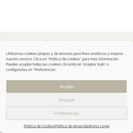
Tegoder Cosmetics
48170 Zamudio (Bizkaia) - España
Tel. +34 94 454 42 00
Utilizamos cookies propias y de terceros para fines analíticos y mejorar
tdc@tegodercosmetics.com
nuestro servicio. Clica en "Política de cookies" para más información.
TEGOR Group
Puedes aceptar todas las cookies clicando en "Aceptar todo" o
configurarlas en "Preferencias".
Aviso legal
|
Política de cookies
|
Política de
privacidad
|
Política de privacidad RRSS
|
ÁREA
PROFESIONAL
Acepto
Denegar
Facebook
Instagram
Preferencias
Política de Cookies
Política de privacidad
Aviso Legal