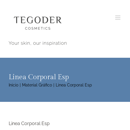
Saltar
al
contenido
Linea Corporal Esp
Inicio
Material Gráfico
Linea Corporal Esp
Linea Corporal Esp