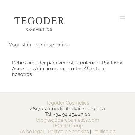
Saltar
al
contenido
Debes acceder para ver éste contenido. Por favor
Acceder
. ¿Aún no eres miembro?
Únete a
nosotros
Tegoder Cosmetics
48170 Zamudio (Bizkaia) - España
Tel. +34 94 454 42 00
tdc@tegodercosmetics.com
TEGOR Group
Aviso legal
|
Política de cookies
|
Política de