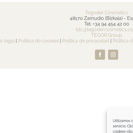
Tegoder Cosmetics
48170 Zamudio (Bizkaia) - E
Tel. +34 94 454 42 00
tdc@tegodercosmetics.c
TEGOR Group
o legal
|
Política de cookies
|
Política de privacidad
|
Política 
Facebook
Instagram
Utilizamos c
servicio. Cl
cookies clic