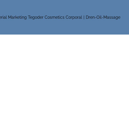
rial Marketing Tegoder Cosmetics Corporal
Dren-Oil-Massage