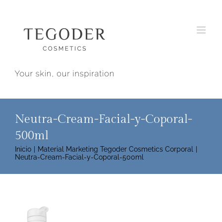
Saltar
al
contenido
Neutra-Cream-Facial-y-Coporal-
500ml
Inicio
Material Marketing Tegoder Cosmetics Corporal
Neutra-Cream-Facial-y-Coporal-500ml