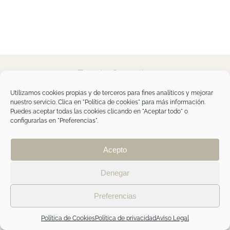
Tegoder Cosmetics
48170 Zamudio (Bizkaia) - España
Tel. +34 94 454 42 00
Utilizamos cookies propias y de terceros para fines analíticos y mejorar
tdc@tegodercosmetics.com
nuestro servicio. Clica en "Política de cookies" para más información.
TEGOR Group
Puedes aceptar todas las cookies clicando en "Aceptar todo" o
configurarlas en "Preferencias".
Aviso legal
|
Política de cookies
|
Política de
privacidad
|
Política de privacidad RRSS
|
ÁREA
PROFESIONAL
Acepto
Denegar
Facebook
Instagram
Preferencias
Política de Cookies
Política de privacidad
Aviso Legal