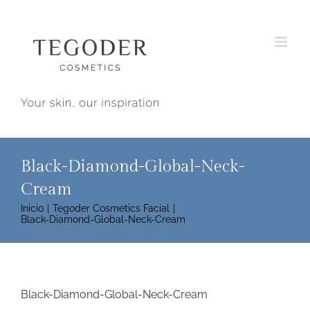
Saltar
al
contenido
Black-Diamond-Global-Neck-
Cream
Inicio
Tegoder Cosmetics Facial
Black-Diamond-Global-Neck-Cream
Black-Diamond-Global-Neck-Cream