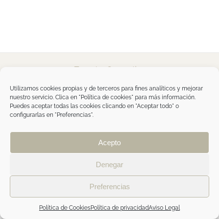
Tegoder Cosmetics
48170 Zamudio (Bizkaia) - España
Tel. +34 94 454 42 00
Utilizamos cookies propias y de terceros para fines analíticos y mejorar
tdc@tegodercosmetics.com
nuestro servicio. Clica en "Política de cookies" para más información.
TEGOR Group
Puedes aceptar todas las cookies clicando en "Aceptar todo" o
configurarlas en "Preferencias".
Aviso legal
|
Política de cookies
|
Política de
privacidad
|
Política de privacidad RRSS
|
ÁREA
PROFESIONAL
Acepto
Denegar
Facebook
Instagram
Preferencias
Política de Cookies
Política de privacidad
Aviso Legal