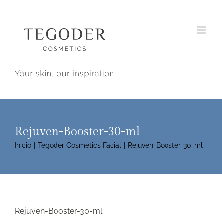
Saltar
al
contenido
Rejuven-Booster-30-ml
Inicio
Tegoder Cosmetics Facial
Rejuven-Booster-30-ml
Rejuven-Booster-30-ml