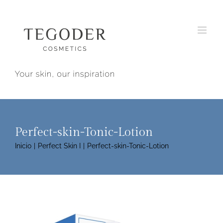
Saltar
al
contenido
Perfect-skin-Tonic-Lotion
Inicio
Perfect Skin I
Perfect-skin-Tonic-Lotion