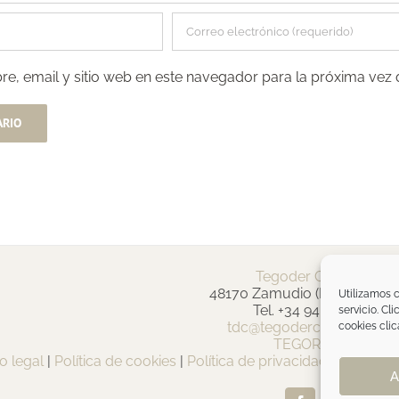
e, email y sitio web en este navegador para la próxima vez
Tegoder Cosmetics
48170 Zamudio (Bizkaia) - E
Utilizamos c
Tel. +34 94 454 42 00
servicio. Cl
tdc@tegodercosmetics.c
cookies clic
TEGOR Group
o legal
|
Política de cookies
|
Política de privacidad
|
Política 
A