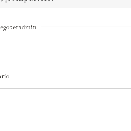
tegoderadmin
ario