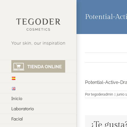
Saltar
al
contenido
Potential-Act
Potential-Active-Dr
Por
tegoderadmin
|
junio 
Inicio
Laboratorio
Facial
¿Te gusta