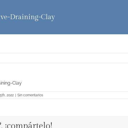
ive-Draining-Clay
aining-Clay
15th, 2022
|
Sin comentarios
?, ¡compártelo!