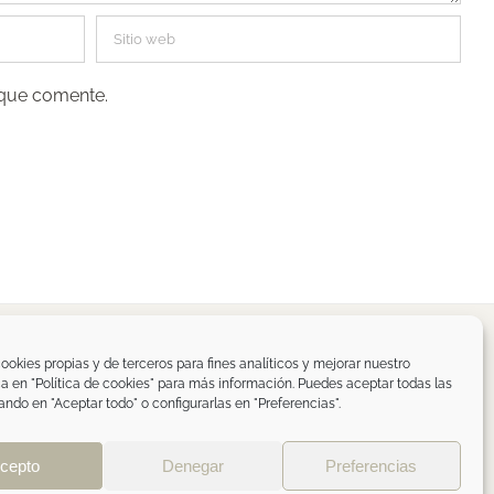
 que comente.
spaña
ookies propias y de terceros para fines analíticos y mejorar nuestro
ica en "Política de cookies" para más información. Puedes aceptar todas las
om
ando en "Aceptar todo" o configurarlas en "Preferencias".
de privacidad RRSS
|
ÁREA PROFESIONAL
cepto
Denegar
Preferencias