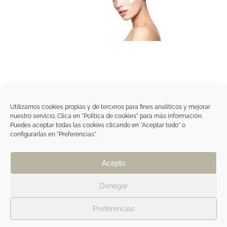
Utilizamos cookies propias y de terceros para fines analíticos y mejorar
nuestro servicio. Clica en "Política de cookies" para más información.
Tegoder Cosmetics
Puedes aceptar todas las cookies clicando en "Aceptar todo" o
48170 Zamudio (Bizkaia) - España
configurarlas en "Preferencias".
Tel. +34 94 454 42 00
tdc@tegodercosmetics.com
TEGOR Group
Acepto
Aviso legal
|
Política de cookies
|
Política de
privacidad
|
Política de privacidad RRSS
|
ÁREA
Denegar
PROFESIONAL
Preferencias
Facebook
Instagram