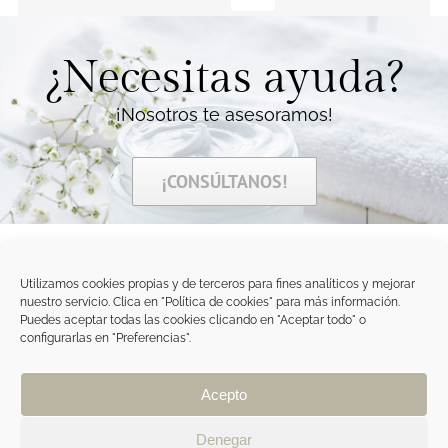
¿Necesitas ayuda?
¡Nosotros te asesoramos!
¡CONSÚLTANOS!
Utilizamos cookies propias y de terceros para fines analíticos y mejorar
nuestro servicio. Clica en "Política de cookies" para más información.
Tegoder Cosmetics
Puedes aceptar todas las cookies clicando en "Aceptar todo" o
48170 Zamudio (Bizkaia) - España
configurarlas en "Preferencias".
Tel. +34 94 454 42 00
tdc@tegodercosmetics.com
TEGOR Group
Acepto
Aviso legal
|
Política de cookies
|
Política de
privacidad
|
Política de privacidad RRSS
|
ÁREA
Denegar
PROFESIONAL