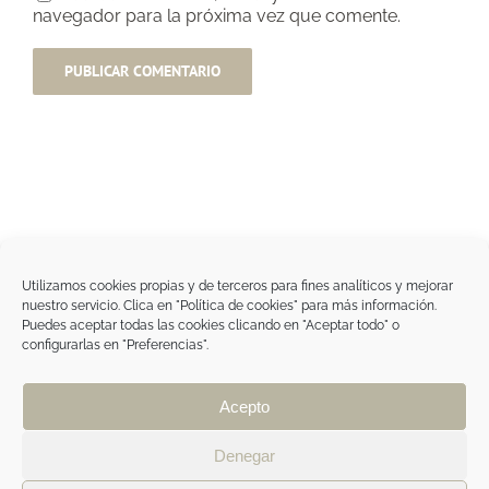
navegador para la próxima vez que comente.
Utilizamos cookies propias y de terceros para fines analíticos y mejorar
nuestro servicio. Clica en "Política de cookies" para más información.
Tegoder Cosmetics
Puedes aceptar todas las cookies clicando en "Aceptar todo" o
48170 Zamudio (Bizkaia) - España
configurarlas en "Preferencias".
Tel. +34 94 454 42 00
tdc@tegodercosmetics.com
TEGOR Group
Acepto
Aviso legal
|
Política de cookies
|
Política de
privacidad
|
Política de privacidad RRSS
|
ÁREA
Denegar
PROFESIONAL