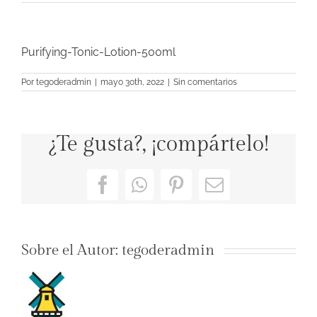
Purifying-Tonic-Lotion-500ml
Por
tegoderadmin
|
mayo 30th, 2022
|
Sin comentarios
¿Te gusta?, ¡compártelo!
Facebook
WhatsApp
Pinterest
Correo
electrónico
Sobre el Autor:
tegoderadmin