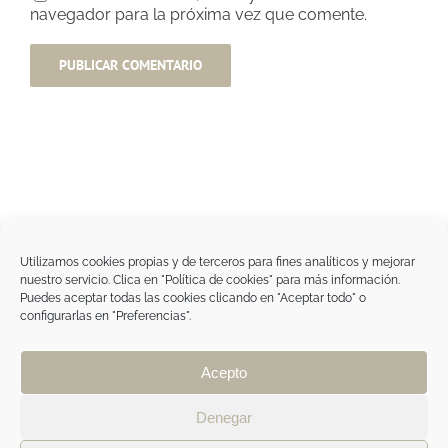
navegador para la próxima vez que comente.
Utilizamos cookies propias y de terceros para fines analíticos y mejorar
nuestro servicio. Clica en "Política de cookies" para más información.
Tegoder Cosmetics
Puedes aceptar todas las cookies clicando en "Aceptar todo" o
48170 Zamudio (Bizkaia) - España
configurarlas en "Preferencias".
Tel. +34 94 454 42 00
tdc@tegodercosmetics.com
TEGOR Group
Acepto
Aviso legal
|
Política de cookies
|
Política de
privacidad
|
Política de privacidad RRSS
|
ÁREA
Denegar
PROFESIONAL