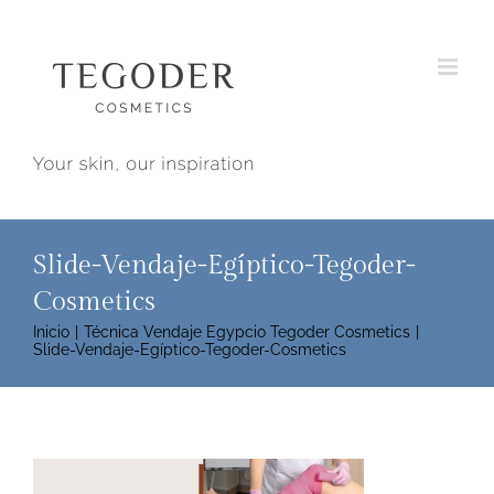
Saltar
al
contenido
Slide-Vendaje-Egíptico-Tegoder-
Cosmetics
Inicio
Técnica Vendaje Egypcio Tegoder Cosmetics
Slide-Vendaje-Egíptico-Tegoder-Cosmetics