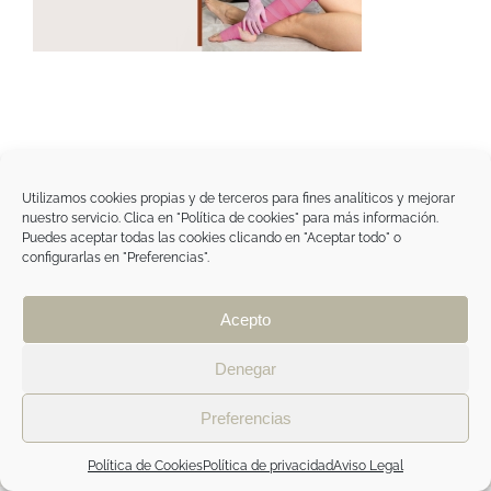
Utilizamos cookies propias y de terceros para fines analíticos y mejorar
nuestro servicio. Clica en "Política de cookies" para más información.
Tegoder Cosmetics
Puedes aceptar todas las cookies clicando en "Aceptar todo" o
48170 Zamudio (Bizkaia) - España
configurarlas en "Preferencias".
Tel. +34 94 454 42 00
tdc@tegodercosmetics.com
TEGOR Group
Acepto
Aviso legal
|
Política de cookies
|
Política de
privacidad
|
Política de privacidad RRSS
|
ÁREA
PROFESIONAL
Denegar
Preferencias
Facebook
Instagram
Política de Cookies
Política de privacidad
Aviso Legal