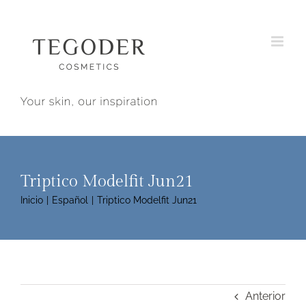
Saltar
al
contenido
Triptico Modelfit Jun21
Inicio
Español
Triptico Modelfit Jun21
Anterior