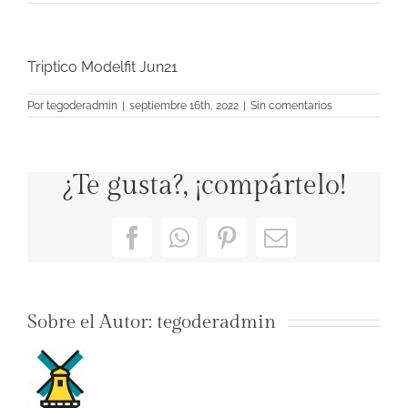
Triptico Modelfit Jun21
Por
tegoderadmin
|
septiembre 16th, 2022
|
Sin comentarios
¿Te gusta?, ¡compártelo!
Facebook
WhatsApp
Pinterest
Correo
electrónico
Sobre el Autor:
tegoderadmin