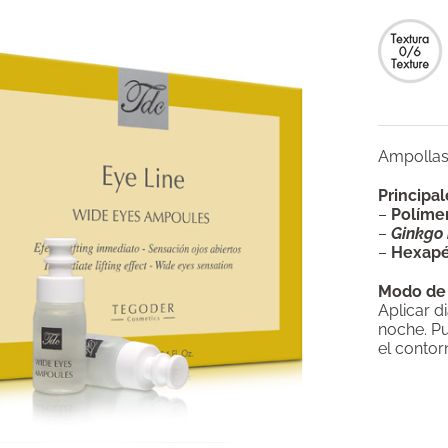
Ampollas 
Principal
–
Polímer
–
Ginkgo 
–
Hexapé
Modo de
Aplicar d
noche. Pu
el contor