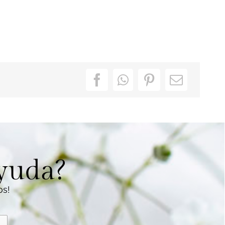
ayuda?
os!