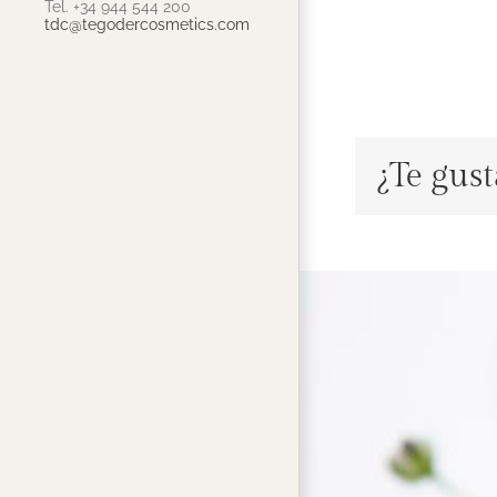
Tel. +34 944 544 200
tdc@tegodercosmetics.com
¿Te gus