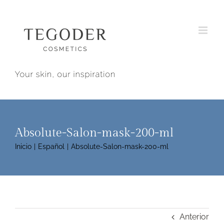
Saltar
al
contenido
Absolute-Salon-mask-200-ml
Inicio
Español
Absolute-Salon-mask-200-ml
Anterior