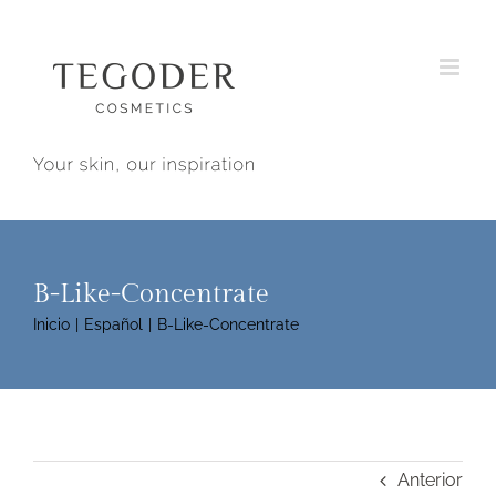
Saltar
al
contenido
B-Like-Concentrate
Inicio
Español
B-Like-Concentrate
Anterior