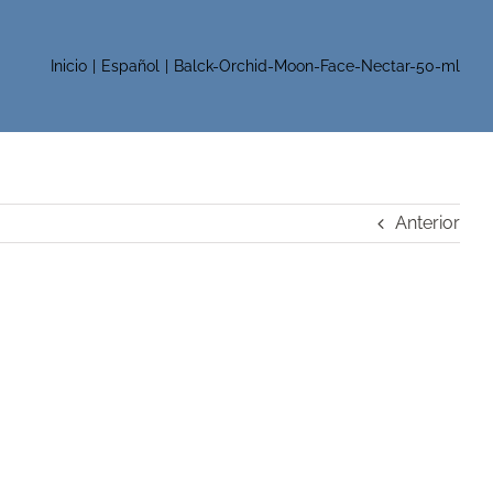
Inicio
Español
Balck-Orchid-Moon-Face-Nectar-50-ml
Anterior