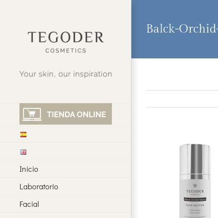
Saltar
al
contenido
Balck-Orchid
Inicio
Laboratorio
Facial