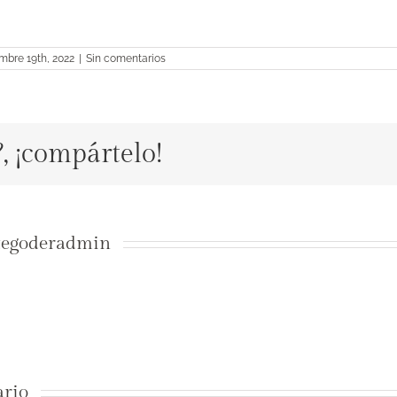
mbre 19th, 2022
|
Sin comentarios
?, ¡compártelo!
tegoderadmin
ario