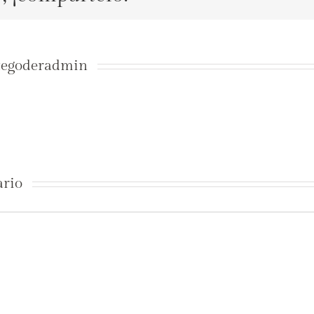
tegoderadmin
ario