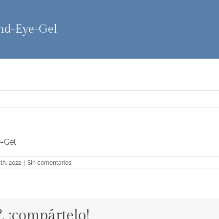
nd-Eye-Gel
-Gel
8th, 2022
|
Sin comentarios
?, ¡compártelo!