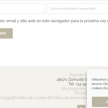
e, email y sitio web en este navegador para la próxima vez
Tegoder Cosmetics
48170 Zamudio (Bizkaia) - E
Utilizamos c
Tel. +34 94 454 42 00
servicio. Cl
tdc@tegodercosmetics.c
cookies clic
TEGOR Group
o legal
|
Política de cookies
|
Política de privacidad
|
Política 
A