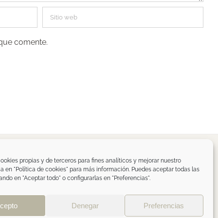
 que comente.
spaña
ookies propias y de terceros para fines analíticos y mejorar nuestro
ica en "Política de cookies" para más información. Puedes aceptar todas las
om
ando en "Aceptar todo" o configurarlas en "Preferencias".
de privacidad RRSS
|
ÁREA PROFESIONAL
cepto
Denegar
Preferencias