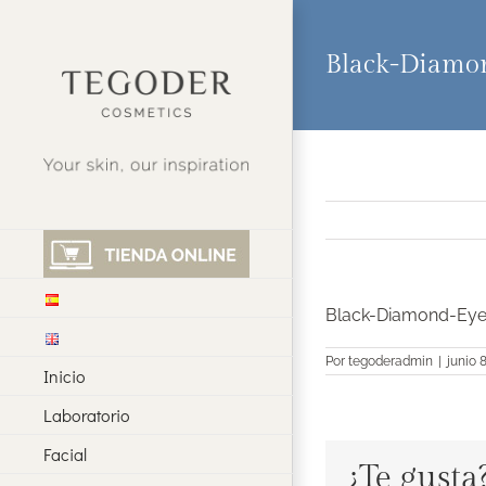
Saltar
al
contenido
Black-Diamo
Black-Diamond-Eye
Por
tegoderadmin
|
junio 
Inicio
Laboratorio
Facial
¿Te gusta