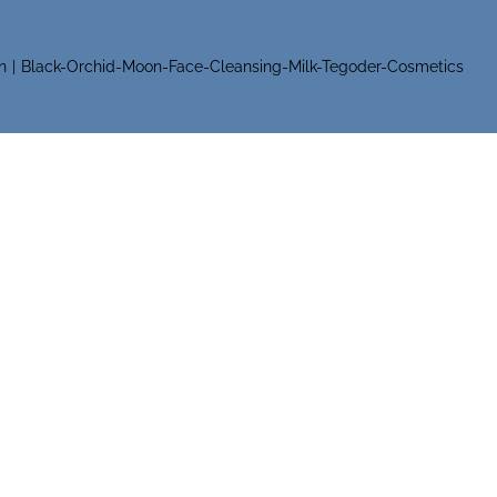
n
Black-Orchid-Moon-Face-Cleansing-Milk-Tegoder-Cosmetics