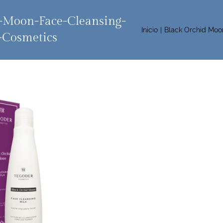
-Moon-Face-Cleansing-
Inicio
Black Orchid Moo
-Cosmetics