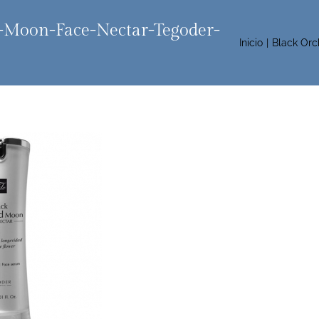
-Moon-Face-Nectar-Tegoder-
Inicio
Black Orc