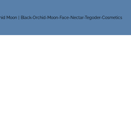
hid Moon
Black-Orchid-Moon-Face-Nectar-Tegoder-Cosmetics