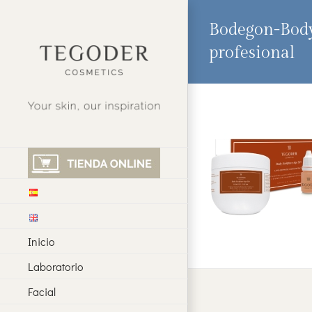
Saltar
al
Bodegon-Body
contenido
profesional
Inicio
Laboratorio
Facial