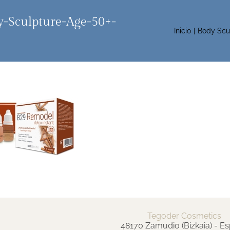
-Sculpture-Age-50+-
Inicio
Body Scu
Tegoder Cosmetics
48170 Zamudio (Bizkaia) - E