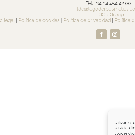
Tel. +34 94 454 42 00
tdc@tegodercosmetics.c
TEGOR Group
o legal
|
Política de cookies
|
Política de privacidad
|
Política 
Facebook
Instagram
Utilizamos c
servicio. Cl
cookies clic