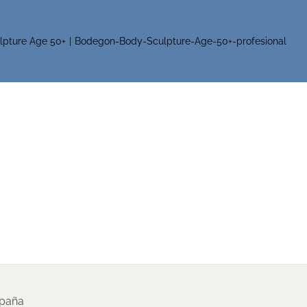
lpture Age 50+
Bodegon-Body-Sculpture-Age-50+-profesional
spaña