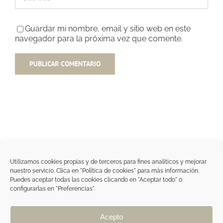
Guardar mi nombre, email y sitio web en este
navegador para la próxima vez que comente.
Utilizamos cookies propias y de terceros para fines analíticos y mejorar
nuestro servicio. Clica en "Política de cookies" para más información.
Tegoder Cosmetics
Puedes aceptar todas las cookies clicando en "Aceptar todo" o
48170 Zamudio (Bizkaia) - España
configurarlas en "Preferencias".
Tel. +34 94 454 42 00
tdc@tegodercosmetics.com
TEGOR Group
Acepto
Aviso legal
|
Política de cookies
|
Política de