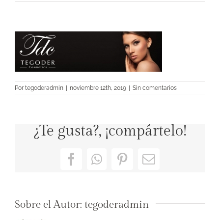
Por
tegoderadmin
|
noviembre 12th, 2019
|
Sin comentarios
¿Te gusta?, ¡compártelo!
Facebook
WhatsApp
Pinterest
Correo
electrónico
Sobre el Autor:
tegoderadmin