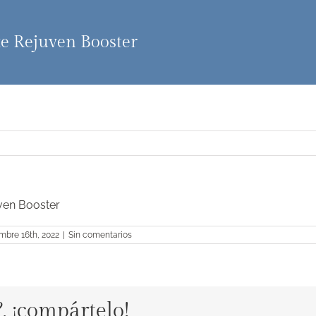
xe Rejuven Booster
ven Booster
mbre 16th, 2022
|
Sin comentarios
?, ¡compártelo!