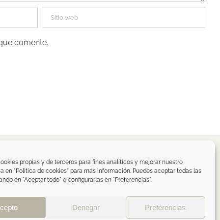
 que comente.
spaña
ookies propias y de terceros para fines analíticos y mejorar nuestro
ica en "Política de cookies" para más información. Puedes aceptar todas las
om
ando en "Aceptar todo" o configurarlas en "Preferencias".
de privacidad RRSS
|
ÁREA PROFESIONAL
cepto
Denegar
Preferencias