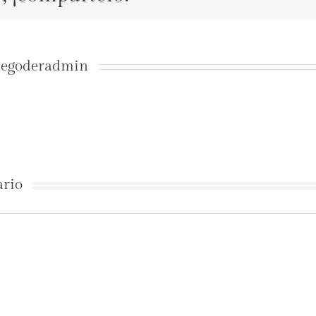
tegoderadmin
ario