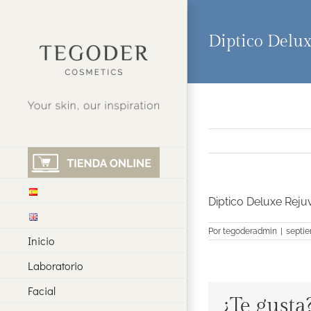
Saltar
al
contenido
Diptico Delu
Diptico Deluxe Reju
Por
tegoderadmin
|
septie
Inicio
Laboratorio
Facial
¿Te gusta