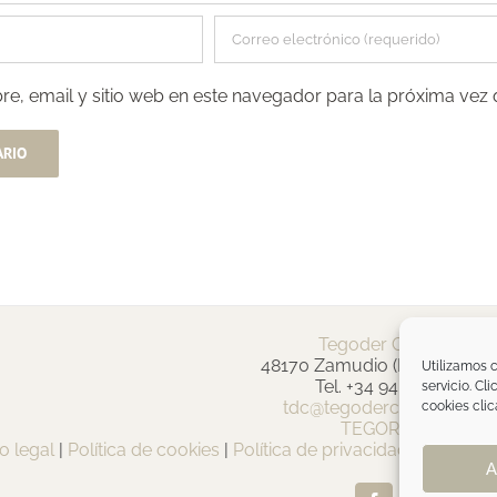
e, email y sitio web en este navegador para la próxima vez
Tegoder Cosmetics
48170 Zamudio (Bizkaia) - E
Utilizamos c
Tel. +34 94 454 42 00
servicio. Cl
tdc@tegodercosmetics.c
cookies clic
TEGOR Group
o legal
|
Política de cookies
|
Política de privacidad
|
Política 
A