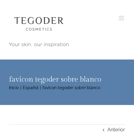
Saltar
al
contenido
favicon tegoder sobre blanco
Inicio
Español
favicon tegoder sobre blanco
Anterior