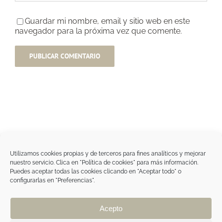
Guardar mi nombre, email y sitio web en este
navegador para la próxima vez que comente.
Utilizamos cookies propias y de terceros para fines analíticos y mejorar
nuestro servicio. Clica en "Política de cookies" para más información.
Tegoder Cosmetics
Puedes aceptar todas las cookies clicando en "Aceptar todo" o
48170 Zamudio (Bizkaia) - España
configurarlas en "Preferencias".
Tel. +34 94 454 42 00
tdc@tegodercosmetics.com
TEGOR Group
Acepto
Aviso legal
|
Política de cookies
|
Política de